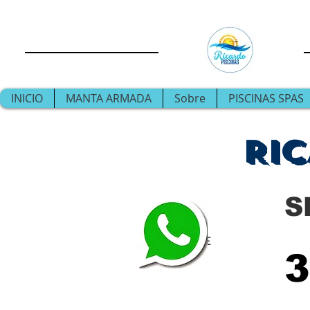
INICIO
MANTA ARMADA
Sobre
PISCINAS SPAS
RIC
S
clique
3
aqui