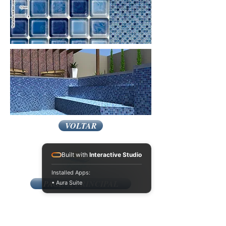
VOLTAR
Built with
Interactive Studio
Installed Apps:
PAGINA PRINCIPAL
• Aura Suite
AQUI VOCE ENCONTRA​
manta armada